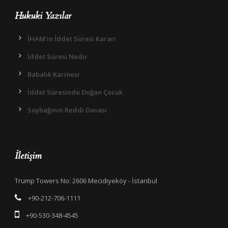
Hukuki Yazılar
İHAM’ın İddet Süresi Kararı
İddet Süresi Nedir
Babalık Karinesi
İddet Süresinde Doğan Çocuk
Soybağının Reddi Davası
İletişim
Trump Towers No: 2606 Mecidiyeköy - İstanbul
+90-212-706-1111
+90-530-348-4545