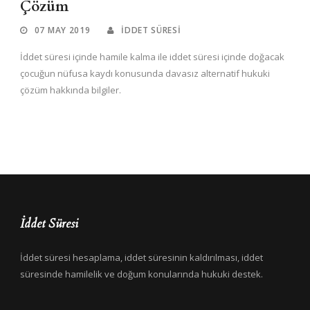
Çözüm
07 MAY 2019
İDDET SÜRESI
İddet süresi içinde hamile kalma ile iddet süresi içinde doğacak
çocuğun nüfusa kaydı konusunda davasız alternatif hukuki
çözüm hakkında bilgiler.
İddet Süresi
İddet süresi hesaplama, iddet süresinin kaldırılması, iddet
süresinde hamilelik ve doğum konularında hukuki destek.