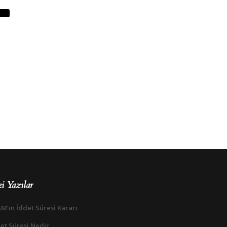
i Yazılar
M’ın İddet Süresi Kararı
et Süresi Nedir