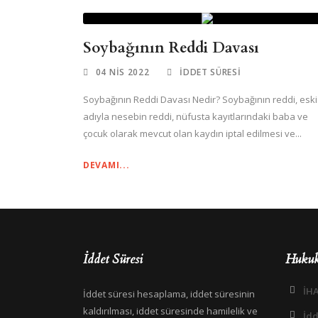
Soybağının Reddi Davası
04 NIS 2022
İDDET SÜRESI
Soybağının Reddi Davası Nedir? Soybağının reddi, eski
adıyla nesebin reddi, nüfusta kayıtlarındaki baba ve
çocuk olarak mevcut olan kaydın iptal edilmesi ve...
DEVAMI...
İddet Süresi
Hukuk
İHA
İddet süresi hesaplama, iddet süresinin
kaldırılması, iddet süresinde hamilelik ve
İdd