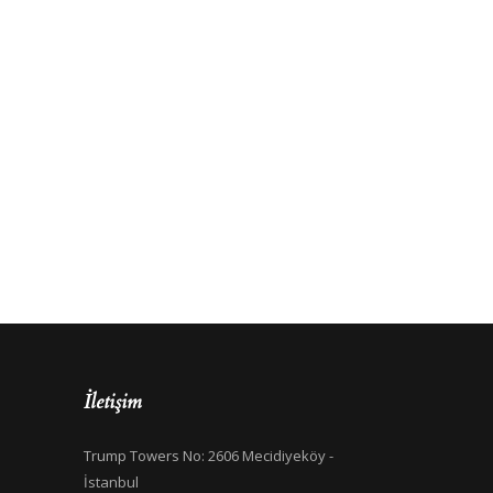
İletişim
Trump Towers No: 2606 Mecidiyeköy -
İstanbul