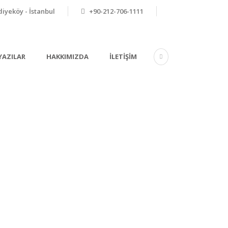
iyeköy - İstanbul
+90-212-706-1111
YAZILAR
HAKKIMIZDA
İLETIŞIM