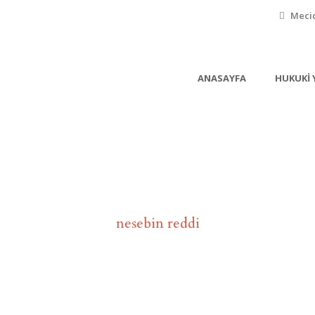
Mecid
ANASAYFA
HUKUKI 
Tag
nesebin reddi